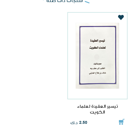
منتجات ذات صلة
تيسير العقيدة لعلماء
الكويت
د.ك
2.50