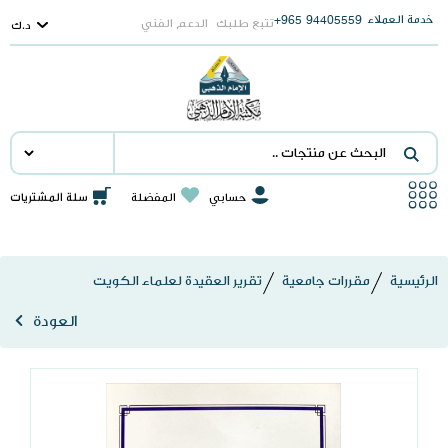
خدمة العملاء
965+
94405559
تتبع طلبك
الدعم الفني
د.ك
جميع الأقسام
اصدارتنا
حسابي
المفضلة
سلة المشتريات
وصل حديثا
عروض خاصة
الرئيسية
مقررات جامعية
تقرير العقيدة لعلماء الكويت
الأكثر مبيعا
العودة
مقررات جامعية
الهدايا و الأستاندات