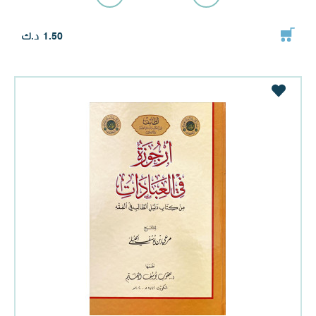
د.ك
1.50