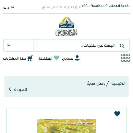
خدمة العملاء
965+
94405559
تتبع طلبك
الدعم الفني
د.ك
جميع الأقسام
اصدارتنا
حسابي
المفضلة
سلة المشتريات
وصل حديثا
عروض خاصة
الرئيسية
وصل حديثا
العودة
الأكثر مبيعا
مقررات جامعية
الهدايا و الأستاندات