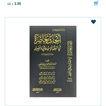
د.ك
2.50