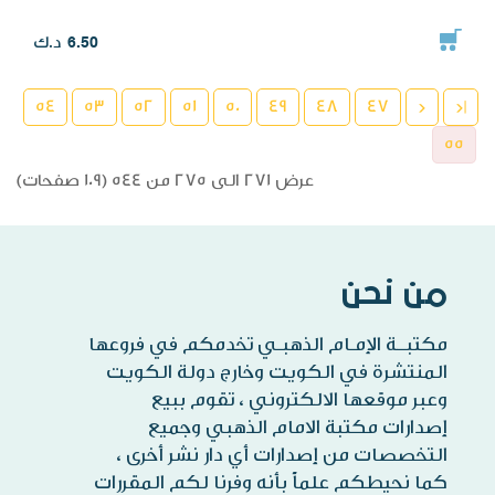
د.ك
6.50
54
53
52
51
50
49
48
47
<
|<
55
عرض 271 الى 275 من 544 (109 صفحات)
من نحن
مكتبــة الإمـام الذهبـي تخدمكم في فروعها
المنتشرة في الكويت وخارج دولة الكويت
وعبر موقعها الالكتروني ، تقوم ببيع
إصدارات مكتبة الامام الذهبي وجميع
التخصصات من إصدارات أي دار نشر أخرى ،
كما نحيطكم علماً بأنه وفرنا لكم المقررات