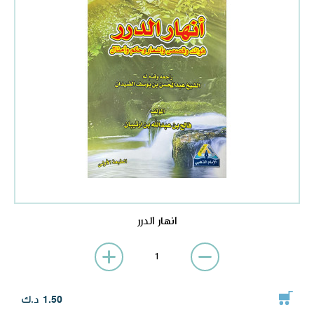
تصفح الكل
انهار الدرر
د.ك
1.50