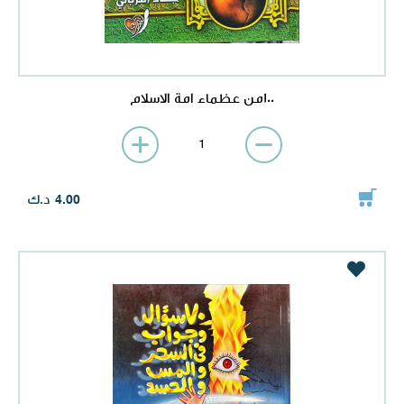
100من عظماء امة الاسلام
د.ك
4.00