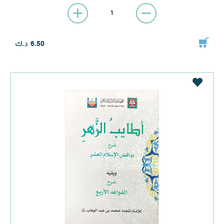
د.ك
6.50