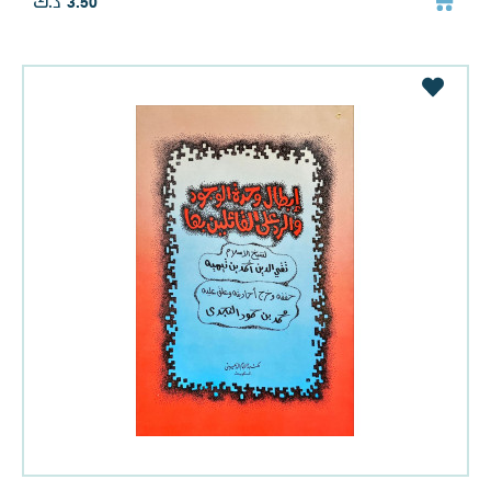
د.ك
3.50