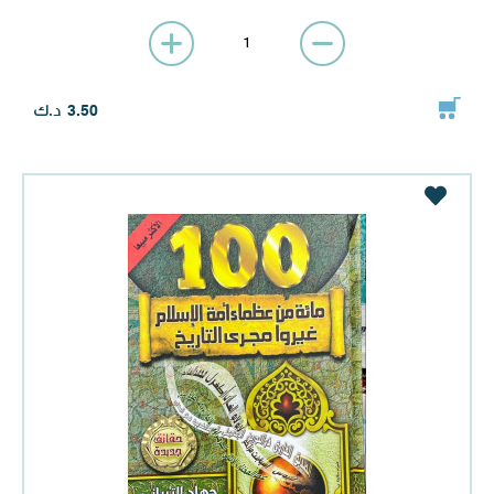
د.ك
3.50